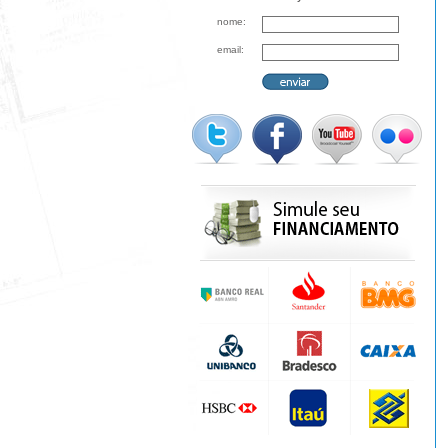
nome:
email: