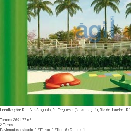
Localização:
Rua Alto Araguaia, 0 - Freguesia (Jacarepaguá), Rio de Janeiro - RJ
Terreno:2691,77 m²
2 Torres
Pavimentos: subsolo: 1 / Térreo: 1 / Tipo: 6 / Duplex: 1