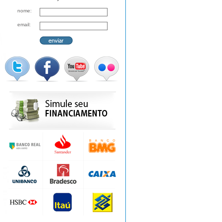
nome:
email: