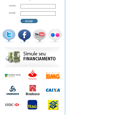
nome:
email: