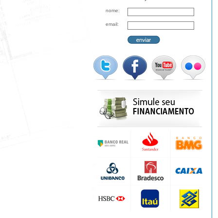
nome:
email: