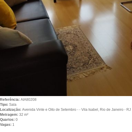
Referência:
AIA80208
Tipo:
Sala
Localização:
Avenida Vinte e Oito de Setembro - - Vila Isabel, Rio de Janeiro - RJ
Metragem:
32 m²
Quartos:
0
Vagas:
1