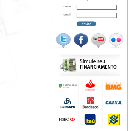
nome:
email: