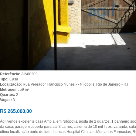
Referência:
AIA60209
Tipo:
Casa
Localização:
Rua Vereador Francisco Nunes - - Nilopolis, Rio de Janeiro - RJ
Metragem:
59 m²
Quartos:
2
Vagas:
3
R$ 265.000,00
Ágil vende excelente casa Ampla, em Nilópolis, posta de 2 quartos, 1 banheiro soc
da casa, garagem coberta para até 3 carros, cisterna de 10 mil litros, varanda, sal
ótima localização perto de tudo, bancas Hospital Clinicas. Mercados Farmácias, Ro