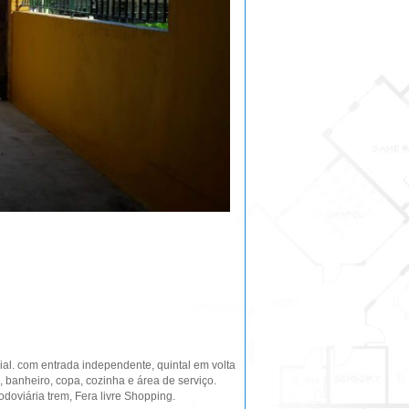
ial. com entrada independente, quintal em volta
a, banheiro, copa, cozinha e área de serviço.
doviária trem, Fera livre Shopping.