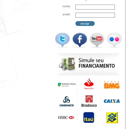
nome:
email: