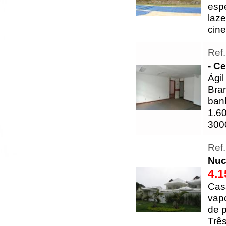
esp
laze
cine
Ref
- Ce
Ágil
Bran
ban
1.6
300
Ref
Nuc
4.1
Cas
vapo
de p
Trê