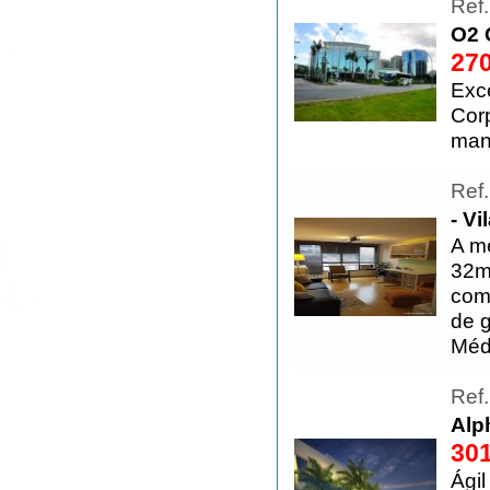
Ref
O2 
270
Exc
Cor
man
Ref
- Vi
A m
32m
com 
de g
Méd
Ref
Alp
301
Ágil