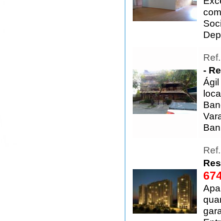
Exc
comp
Soci
Dep
Ref
- R
Ági
loca
Ban
Vara
Banh
Ref
Res
674
Apar
quar
gara