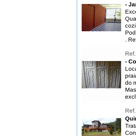
- J
Exc
Quar
cozi
Pod
. R
Ref
- C
Loc
pra
do 
Mas
exc
Ref
Qui
Tra
Con