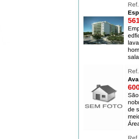
Ref
Esp
561
Emp
edfi
lav
home
sala
Ref
Ava
600
São
nob
de s
mei
Área
Ref