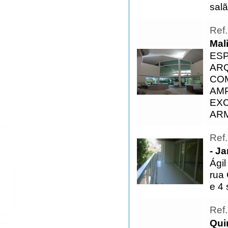
salã
Ref
Mali
ES
ARQ
COM
AMP
EXC
ARM
Ref
- J
Ágil
rua
e 4 
Ref
Qui