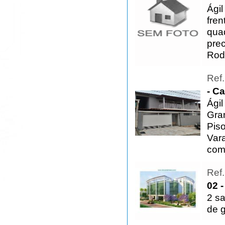
Ágil
fre
qua
prec
Rod
Ref
- C
Ági
Gra
Piso
Var
com
Ref
02 -
2 sa
de 