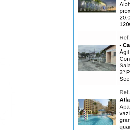
Alp
pró
20.
1200
Ref
- C
Ági
Con
Sal
2º P
Soc
Ref
Atl
Apa
vaz
gran
quar