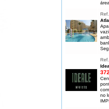
áre
Ref
Atl
Apa
vaz
ambi
banh
Seg
Ref
Ide
372
Cen
pont
com
no l
IMP