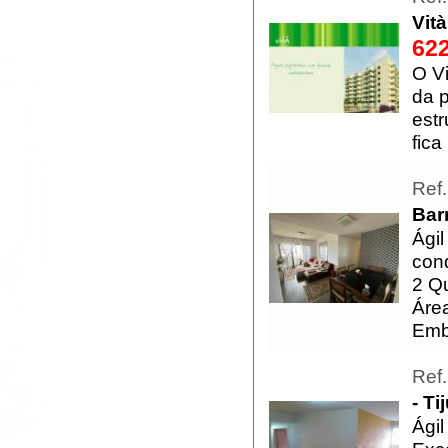
Vit
622
O Vi
da p
estr
fica
Ref
Barr
Ágil
cond
2 Qu
Áre
Emb
Ref
- Ti
Ági