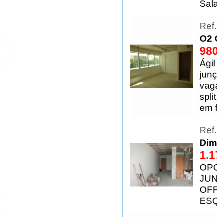
Sala
Ref
O2 
980
Ágil
junç
vag
spli
em f
Ref
Dim
1.1
OPO
JUN
OFF
ES