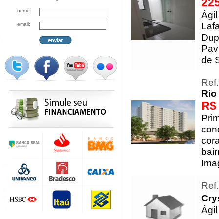
225
nome:
Ági
Laf
email:
Dup
Pavi
de 
Ref
Rio
R$ 
Pri
con
cor
bair
Imag
Ref
Cry
Ágil