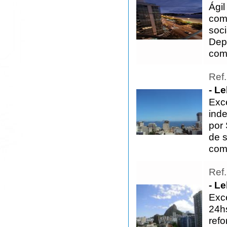
Ági
comp
soci
Dep
com 
Ref
- L
Exce
ind
por 
de 
comp
Ref
- L
Exc
24hs
refo