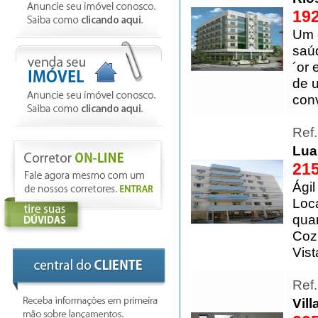
192
Um 
saúd
´or
de u
conv
Ref
Lua
215
Ágil
Loc
quar
Coz
Vist
Ref
Vil