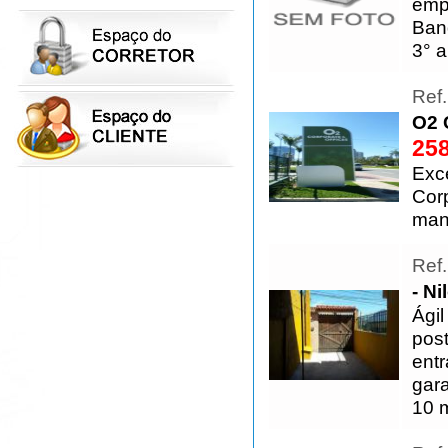
emp
Band
3° 
Ref
O2 
258
Exc
Cor
man
Ref
- Ni
Ágil
post
entr
gara
10 m