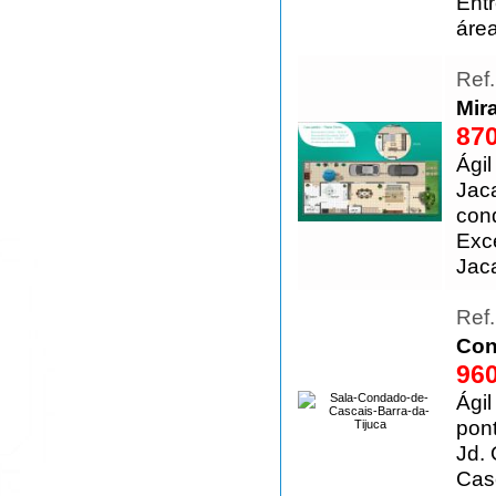
Ent
área
Ref
Mir
870
Ágil
Jac
con
Exc
Jac
Ref
Con
960
Ági
pont
Jd.
Cas