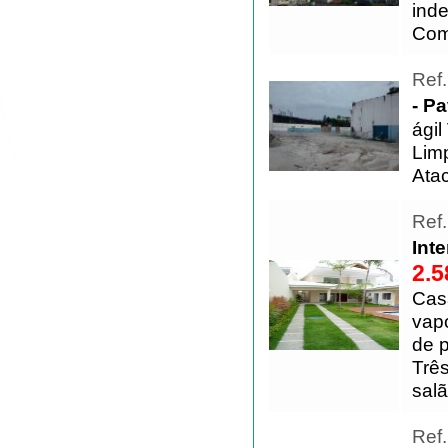
inde
Com
Ref
- P
ági
Lim
Ata
Ref
Inte
2.5
Cas
vapo
de p
Trê
salã
Ref