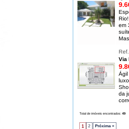
9.6
Esp
Rio
em 3
suí
Mas
Ref
Via 
9.8
Ágil
lux
Sho
da j
cor
Total de imóveis encontrados:
49
2
Próxima »
1