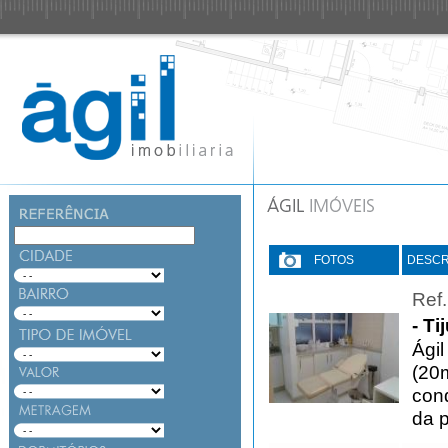
FOTOS
DESCR
Ref
- Ti
Ágil
(20m
cond
da 