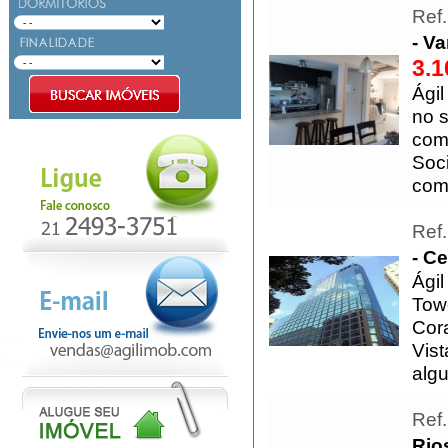
Ref
- V
3.1
Ági
no 
com
Soc
com
Ref
- Ce
Ágil
Towe
Cor
Vist
alg
Ref
Rio