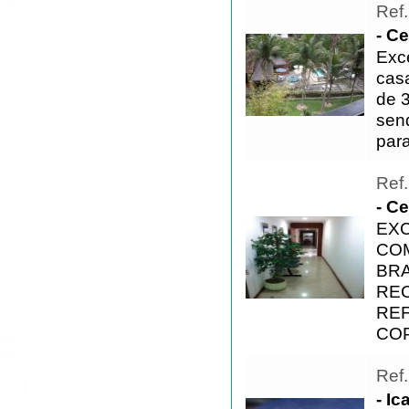
Ref
- Ce
Exc
cas
de 3
sen
par
Ref
- Ce
EXC
COM
BRA
REC
REF
COP
Ref
- Ic