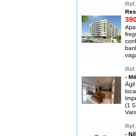
Ref
Res
390
Apa
fre
conf
banh
vag
Ref
- Mé
Ági
loca
Imp
(1 S
Var
Ref
- Ni